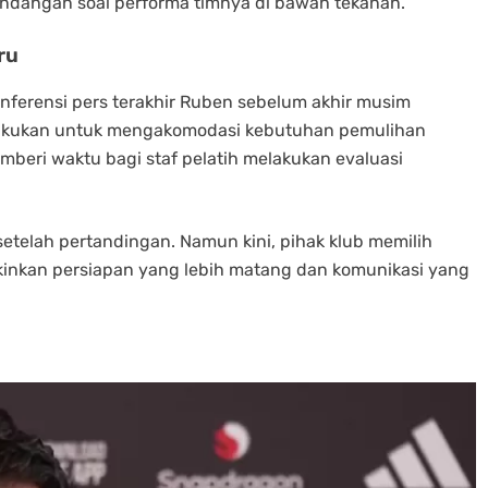
andangan soal performa timnya di bawah tekanan.
ru
ferensi pers terakhir Ruben sebelum akhir musim
ilakukan untuk mengakomodasi kebutuhan pemulihan
beri waktu bagi staf pelatih melakukan evaluasi
setelah pertandingan. Namun kini, pihak klub memilih
nkan persiapan yang lebih matang dan komunikasi yang