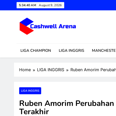
Skip
5:34:41 AM
August 9, 2026
to
content
Cashwell Arena
Update Sepakbola 24 Jam: Tr
LIGA CHAMPION
LIGA INGGRIS
MANCHESTE
Home
LIGA INGGRIS
Ruben Amorim Perubaha
LIGA INGGRIS
Ruben Amorim Perubahan J
Terakhir