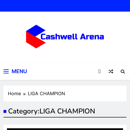
Skip
to
content
Update Sepakbola 24 Jam:
Cashwell Arena
Transfer, Skor, Klasemen
MENU
Terbaru
Home
LIGA CHAMPION
Category:
LIGA CHAMPION