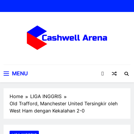
Skip
to
content
Update Sepakbola 24 Jam:
Cashwell Arena
Transfer, Skor, Klasemen
MENU
Terbaru
Home
LIGA INGGRIS
Old Trafford, Manchester United Tersingkir oleh
West Ham dengan Kekalahan 2-0