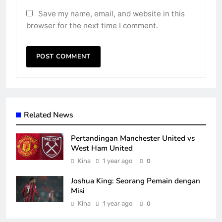
Save my name, email, and website in this
browser for the next time I comment.
Related News
Pertandingan Manchester United vs
West Ham United
Kina
1 year ago
0
Joshua King: Seorang Pemain dengan
Misi
Kina
1 year ago
0