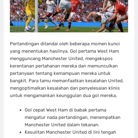
Pertandingan ditandai oleh beberapa momen kunci
yang menentukan hasilnya. Gol pertama West Ham
mengguncang Manchester United, mengekspos
kerentanan pertahanan mereka dan memunculkan
pertanyaan tentang kemampuan mereka untuk
bangkit. Para tamu memanfaatkan kesalahan United,
mengoptimalkan kesalahan dan penyelesaian klinis
untuk mengamankan keunggulan dua gol mereka.
Gol cepat West Ham di babak pertama
mengatur nada pertandingan, menempatkan
Manchester United dalam tekanan.
Kesulitan Manchester United di lini tengah