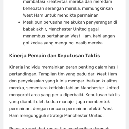
membatasi kreativitas mereka dan meredam
kehebatan serangan mereka, memungkinkan
West Ham untuk mendikte permainan.
Meskipun berusaha melakukan penyerangan di
babak akhir, Manchester United gagal
menembus pertahanan West Ham, kehilangan
gol kedua yang mengunci nasib mereka.
Kinerja Pemain dan Keputusan Taktis
Kinerja individu memainkan peran penting dalam hasil
pertandingan. Tampilan tim yang padu dari West Ham
dan penyelesaian yang klinis memperlihatkan kualitas
mereka, sementara ketidakstabilan Manchester United
menyoroti area yang perlu diperbaiki. Keputusan taktis
yang diambil oleh kedua manajer juga membentuk
permainan, dengan rencana permainan efektif West
Ham mengungguli strategi Manchester United.
Pemain kunci dari kedua tim memberikan dampak,