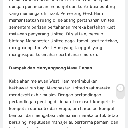
dengan penampilan menonjol dan kontribusi penting
yang memengaruhi hasil. Penyerang West Ham
memanfaatkan ruang di belakang pertahanan United,
sementara barisan pertahanan mereka bertahan kuat
melawan penyerang United. Di sisi lain, pemain
bintang Manchester United gagal tampil saat tertekan,
menghadapi tim West Ham yang tangguh yang
mengekspos kelemahan pertahanan mereka.
Dampak dan Menyongsong Masa Depan
Kekalahan melawan West Ham menimbulkan
kekhawatiran bagi Manchester United saat mereka
mendekati akhir musim. Dengan pertandingan-
pertandingan penting di depan, termasuk kompetisi-
kompetisi domestik dan Eropa, tim harus berkumpul
kembali dan mengatasi kelemahan mereka untuk tetap
bersaing. Keputusan manajerial, performa pemain, dan