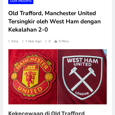
LIGA INGGRIS
Old Trafford, Manchester United
Tersingkir oleh West Ham dengan
Kekalahan 2-0
Kina
1 Year Ago
0
5 Mins
Kekecewaan di Old Trafford