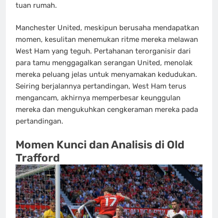
tuan rumah.
Manchester United, meskipun berusaha mendapatkan
momen, kesulitan menemukan ritme mereka melawan
West Ham yang teguh. Pertahanan terorganisir dari
para tamu menggagalkan serangan United, menolak
mereka peluang jelas untuk menyamakan kedudukan.
Seiring berjalannya pertandingan, West Ham terus
mengancam, akhirnya memperbesar keunggulan
mereka dan mengukuhkan cengkeraman mereka pada
pertandingan.
Momen Kunci dan Analisis di Old
Trafford