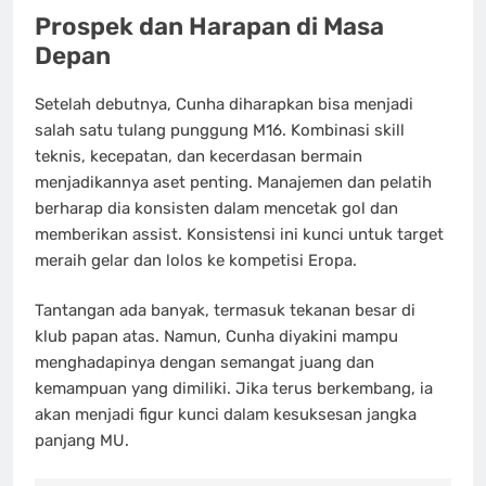
Prospek dan Harapan di Masa
Depan
Setelah debutnya, Cunha diharapkan bisa menjadi
salah satu tulang punggung M16. Kombinasi skill
teknis, kecepatan, dan kecerdasan bermain
menjadikannya aset penting. Manajemen dan pelatih
berharap dia konsisten dalam mencetak gol dan
memberikan assist. Konsistensi ini kunci untuk target
meraih gelar dan lolos ke kompetisi Eropa.
Tantangan ada banyak, termasuk tekanan besar di
klub papan atas. Namun, Cunha diyakini mampu
menghadapinya dengan semangat juang dan
kemampuan yang dimiliki. Jika terus berkembang, ia
akan menjadi figur kunci dalam kesuksesan jangka
panjang MU.