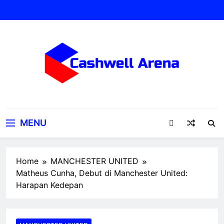
Skip
to
content
Update Sepakbola 24 Jam:
Cashwell Arena
Transfer, Skor, Klasemen
MENU
Terbaru
Home
MANCHESTER UNITED
Matheus Cunha, Debut di Manchester United:
Harapan Kedepan