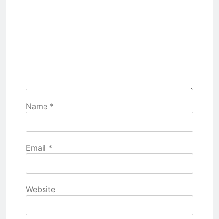
Name
*
Email
*
Website