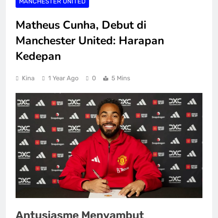
MANCHESTER UNITED
Matheus Cunha, Debut di
Manchester United: Harapan
Kedepan
Kina
1 Year Ago
0
5 Mins
Antusiasme Menyambut