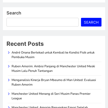
Search
SEARCH
Recent Posts
André Onana Bertekad untuk Kembali ke Kondisi Fisik untuk
Pembuka Musim
Ruben Amorim: Ambisi Panjang di Manchester United Meski
Musim Lalu Penuh Tantangan
Menganalisis Kinerja Bryan Mbeumo di Man United: Evaluasi
Ruben Amorim
Manchester United Menang di Seri Musim Panas Premier
League
Manchester United: Amorim Renungkan Emosi Setelah