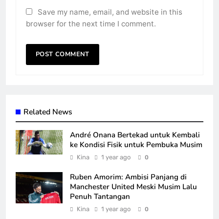
Save my name, email, and website in this
browser for the next time I comment.
Related News
André Onana Bertekad untuk Kembali
ke Kondisi Fisik untuk Pembuka Musim
Kina
1 year ago
0
Ruben Amorim: Ambisi Panjang di
Manchester United Meski Musim Lalu
Penuh Tantangan
Kina
1 year ago
0