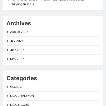
Kunjungan ke Us
Archives
August 2025
July 2025
June 2025
May 2025
Categories
GLOBAL
LIGA CHAMPION
LIGA INGGRIS