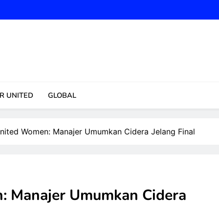
ansfer, Skor, Klasemen Terbaru
R UNITED
GLOBAL
nited Women: Manajer Umumkan Cidera Jelang Final
: Manajer Umumkan Cidera