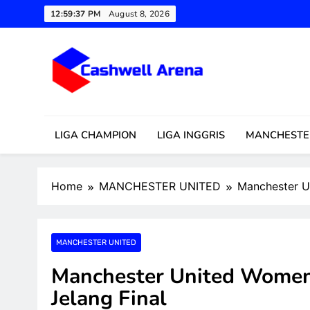
Skip
12:59:39 PM
August 8, 2026
to
content
Cashwell Arena
Update Sepakbola 24 Jam: Tr
LIGA CHAMPION
LIGA INGGRIS
MANCHESTE
Home
MANCHESTER UNITED
Manchester U
MANCHESTER UNITED
Manchester United Women
Jelang Final