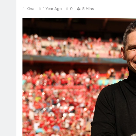
Kina
1 Year Ago
0
5 Mins