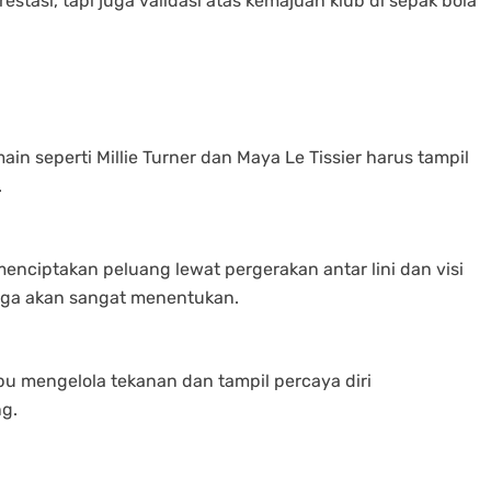
estasi, tapi juga validasi atas kemajuan klub di sepak bola
ain seperti Millie Turner dan Maya Le Tissier harus tampil
.
enciptakan peluang lewat pergerakan antar lini dan visi
juga akan sangat menentukan.
 mengelola tekanan dan tampil percaya diri
g.