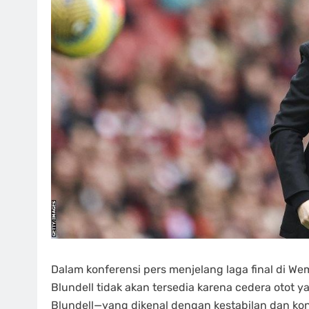
Dalam konferensi pers menjelang laga final di W
Blundell tidak akan tersedia karena cedera otot y
Blundell—yang dikenal dengan kestabilan dan kon