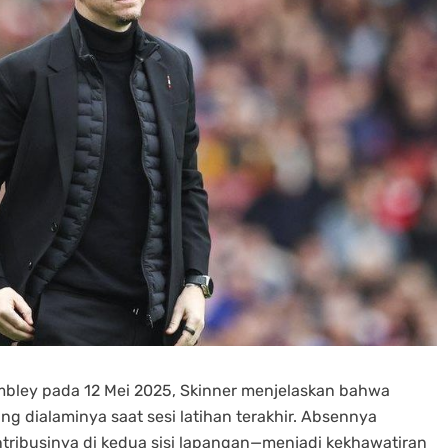
embley pada 12 Mei 2025, Skinner menjelaskan bahwa
ang dialaminya saat sesi latihan terakhir. Absennya
tribusinya di kedua sisi lapangan—menjadi kekhawatiran