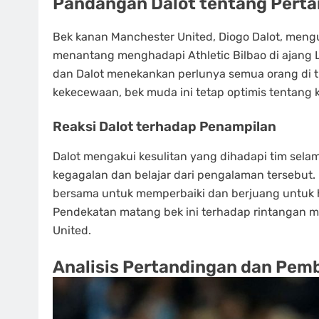
Pandangan Dalot tentang Pert
Bek kanan Manchester United, Diogo Dalot, men
menantang menghadapi Athletic Bilbao di ajang L
dan Dalot menekankan perlunya semua orang di 
kekecewaan, bek muda ini tetap optimis tentang
Reaksi Dalot terhadap Penampilan
Dalot mengakui kesulitan yang dihadapi tim sela
kegagalan dan belajar dari pengalaman tersebut
bersama untuk memperbaiki dan berjuang untuk h
Pendekatan matang bek ini terhadap rintangan me
United.
Analisis Pertandingan dan Pem