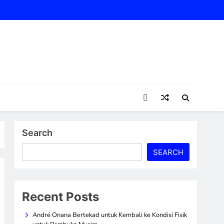
Search
SEARCH
Recent Posts
André Onana Bertekad untuk Kembali ke Kondisi Fisik