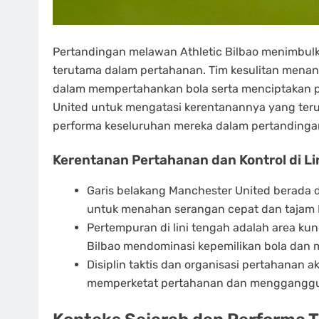
Pertandingan melawan Athletic Bilbao menimbulk
terutama dalam pertahanan. Tim kesulitan menan
dalam mempertahankan bola serta menciptakan pel
United untuk mengatasi kerentanannya yang ter
performa keseluruhan mereka dalam pertanding
Kerentanan Pertahanan dan Kontrol di Li
Garis belakang Manchester United berada 
untuk menahan serangan cepat dan tajam 
Pertempuran di lini tengah adalah area ku
Bilbao mendominasi kepemilikan bola dan 
Disiplin taktis dan organisasi pertahanan 
memperketat pertahanan dan mengganggu s