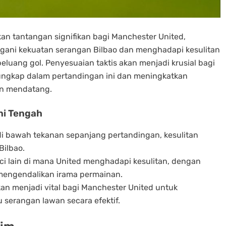
an tantangan signifikan bagi Manchester United,
gani kekuatan serangan Bilbao dan menghadapi kesulitan
uang gol. Penyesuaian taktis akan menjadi krusial bagi
ungkap dalam pertandingan ini dan meningkatkan
an mendatang.
ni Tengah
di bawah tekanan sepanjang pertandingan, kesulitan
Bilbao.
nci lain di mana United menghadapi kesulitan, dengan
mengendalikan irama permainan.
akan menjadi vital bagi Manchester United untuk
erangan lawan secara efektif.