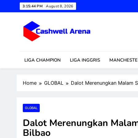
Skip
3:15:45 PM
August 8, 2026
to
content
Cashwell Arena
Update Sepakbola 24 Jam: Tr
LIGA CHAMPION
LIGA INGGRIS
MANCHESTE
Home
GLOBAL
Dalot Merenungkan Malam Sul
GLOBAL
Dalot Merenungkan Malam 
Bilbao